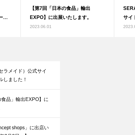
【第7回「日本の食品」輸出
SE
ーテ
EXPO】に出展いたします。
サイ
。
2023.06.01
2023.
E（セラメイド）公式サイ
ルしました！
の食品」輸出EXPO】に
。
ept shops」に出店い