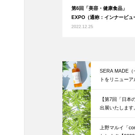
第6回「美容・健康食品」
EXPO（通称：インナービュ
ィEXPO）に出展いたします
2022.12.25
SERA MAD
トをリニューア
【第7回「日本
出展いたします
上野マルイ「conc