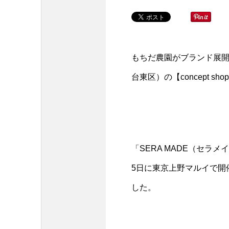
もちだ農園がブランド展開す
台東区）の【concept 
「SERA MADE（セラ
5日に東京上野マルイで開催
した。